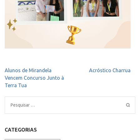
Navegação
Alunos de Mirandela
Acróstico Charrua
de
Vencem Concurso Junto à
artigos
Terra Tua
Pesquisar
por:
CATEGORIAS