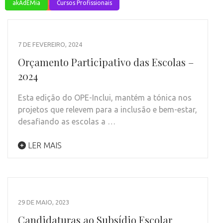
AVISOS
akAdEMia
akAdEMia
Notícias
Cursos Profissionais
7 DE FEVEREIRO, 2024
Orçamento Participativo das Escolas –
2024
Esta edição do OPE-Inclui, mantém a tónica nos
projetos que relevem para a inclusão e bem-estar,
desafiando as escolas a …
LER MAIS
29 DE MAIO, 2023
Candidaturas ao Subsídio Escolar