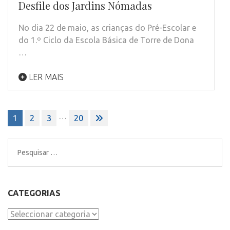
Desfile dos Jardins Nómadas
No dia 22 de maio, as crianças do Pré-Escolar e
do 1.º Ciclo da Escola Básica de Torre de Dona
…
LER MAIS
Paginação
…
1
2
3
20
dos
conteúdos
Pesquisar
por:
CATEGORIAS
Categorias